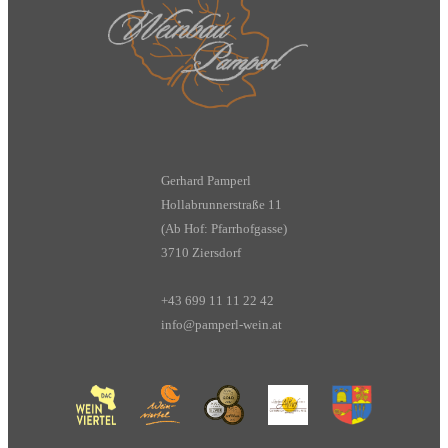
Gerhard Pamperl
Hollabrunnerstraße 11
(Ab Hof: Pfarrhofgasse)
3710 Ziersdorf
+43 699 11 11 22 42
info@pamperl-wein.at