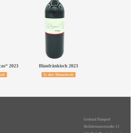
cas“ 2023
Blaufränkisch 2023
orb
In den Warenkorb
Gerhard Pamperl
Hollabrunnerstraße 11